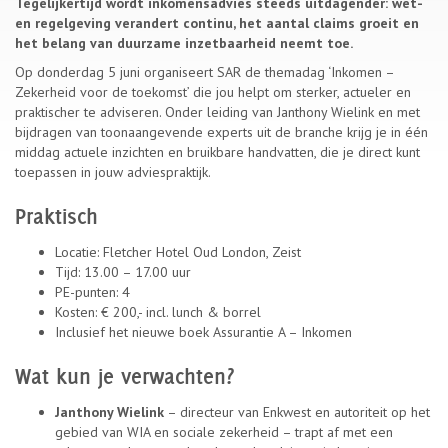
Tegelijkertijd wordt inkomensadvies steeds uitdagender: wet-
en regelgeving verandert continu, het aantal claims groeit en
het belang van duurzame inzetbaarheid neemt toe.
Op donderdag 5 juni organiseert SAR de themadag ‘Inkomen –
Zekerheid voor de toekomst’ die jou helpt om sterker, actueler en
praktischer te adviseren. Onder leiding van Janthony Wielink en met
bijdragen van toonaangevende experts uit de branche krijg je in één
middag actuele inzichten en bruikbare handvatten, die je direct kunt
toepassen in jouw adviespraktijk.
Praktisch
Locatie: Fletcher Hotel Oud London, Zeist
Tijd: 13.00 – 17.00 uur
PE-punten: 4
Kosten: € 200,- incl. lunch & borrel
Inclusief het nieuwe boek Assurantie A – Inkomen
Wat kun je verwachten?
Janthony Wielink
– directeur van Enkwest en autoriteit op het
gebied van WIA en sociale zekerheid – trapt af met een