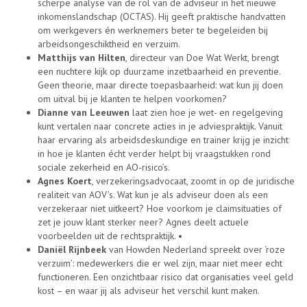
scherpe analyse van de rol van de adviseur in het nieuwe
inkomenslandschap (OCTAS). Hij geeft praktische handvatten
om werkgevers én werknemers beter te begeleiden bij
arbeidsongeschiktheid en verzuim.
Matthijs van Hilten
, directeur van Doe Wat Werkt, brengt
een nuchtere kijk op duurzame inzetbaarheid en preventie.
Geen theorie, maar directe toepasbaarheid: wat kun jij doen
om uitval bij je klanten te helpen voorkomen?
Dianne van Leeuwen
laat zien hoe je wet- en regelgeving
kunt vertalen naar concrete acties in je adviespraktijk. Vanuit
haar ervaring als arbeidsdeskundige en trainer krijg je inzicht
in hoe je klanten écht verder helpt bij vraagstukken rond
sociale zekerheid en AO-risico’s.
Agnes Koert
, verzekeringsadvocaat, zoomt in op de juridische
realiteit van AOV’s. Wat kun je als adviseur doen als een
verzekeraar niet uitkeert? Hoe voorkom je claimsituaties of
zet je jouw klant sterker neer? Agnes deelt actuele
voorbeelden uit de rechtspraktijk. •
Daniël Rijnbeek
van Howden Nederland spreekt over ‘roze
verzuim’: medewerkers die er wel zijn, maar niet meer echt
functioneren. Een onzichtbaar risico dat organisaties veel geld
kost – en waar jij als adviseur het verschil kunt maken.