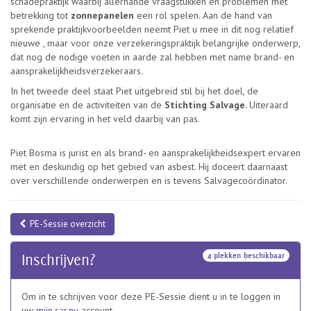
schadepraktijk waarbij allerhande vraagstukken en problemen met
betrekking tot
zonnepanelen
een rol spelen. Aan de hand van
sprekende praktijkvoorbeelden neemt Piet u mee in dit nog relatief
nieuwe , maar voor onze verzekeringspraktijk belangrijke onderwerp,
dat nog de nodige voeten in aarde zal hebben met name brand- en
aansprakelijkheidsverzekeraars.
In het tweede deel staat Piet uitgebreid stil bij het doel, de
organisatie en de activiteiten van de
Stichting Salvage.
Uiteraard
komt zijn ervaring in het veld daarbij van pas.
Piet Bosma is jurist en als brand- en aansprakelijkheidsexpert ervaren
met en deskundig op het gebied van asbest. Hij doceert daarnaast
over verschillende onderwerpen en is tevens Salvagecoördinator.
PE-Sessie overzicht
4 plekken beschikbaar
Inschrijven?
Om in te schrijven voor deze PE-Sessie dient u in te loggen in
uw
mijn.sar.nu
account.